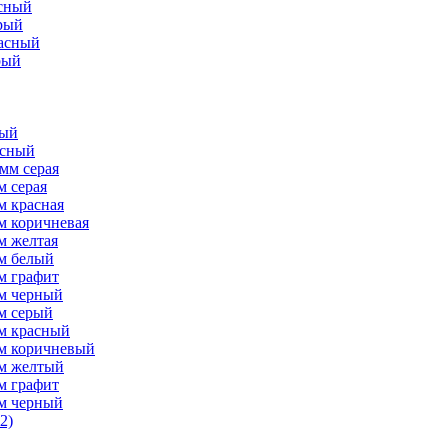
асный
рый
расный
рый
рый
асный
мм серая
м серая
м красная
м коричневая
м желтая
мм белый
м графит
мм черный
м серый
мм красный
мм коричневый
мм желтый
м графит
мм черный
2)