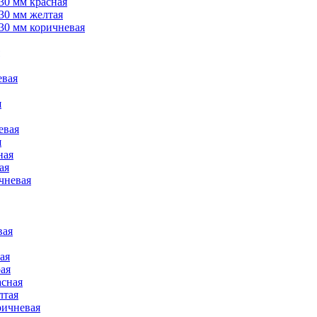
30 мм красная
30 мм желтая
30 мм коричневая
евая
я
евая
я
ная
ая
чневая
вая
ая
ая
асная
лтая
ричневая