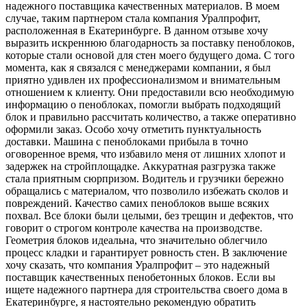
надежного поставщика качественных материалов. В моем
случае, таким партнером стала компания Уралпрофит,
расположенная в Екатеринбурге. В данном отзыве хочу
выразить искреннюю благодарность за поставку пеноблоков,
которые стали основой для стен моего будущего дома. С того
момента, как я связался с менеджерами компании, я был
приятно удивлен их профессионализмом и внимательным
отношением к клиенту. Они предоставили всю необходимую
информацию о пеноблоках, помогли выбрать подходящий
блок и правильно рассчитать количество, а также оперативно
оформили заказ. Особо хочу отметить пунктуальность
доставки. Машина с пеноблоками прибыла в точно
оговоренное время, что избавило меня от лишних хлопот и
задержек на стройплощадке. Аккуратная разгрузка также
стала приятным сюрпризом. Водитель и грузчики бережно
обращались с материалом, что позволило избежать сколов и
повреждений. Качество самих пеноблоков выше всяких
похвал. Все блоки были целыми, без трещин и дефектов, что
говорит о строгом контроле качества на производстве.
Геометрия блоков идеальна, что значительно облегчило
процесс кладки и гарантирует ровность стен. В заключение
хочу сказать, что компания Уралпрофит – это надежный
поставщик качественных пенобетонных блоков. Если вы
ищете надежного партнера для строительства своего дома в
Екатеринбурге, я настоятельно рекомендую обратить