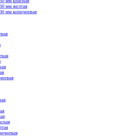
30 мм красная
30 мм желтая
30 мм коричневая
евая
я
евая
я
ная
ая
чневая
вая
ая
ая
асная
лтая
ричневая