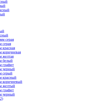
асный
рый
расный
рый
рый
асный
мм серая
м серая
м красная
м коричневая
м желтая
мм белый
м графит
мм черный
м серый
мм красный
мм коричневый
мм желтый
м графит
мм черный
2)